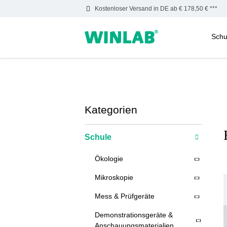
Kostenloser Versand in DE ab € 178,50 € ***
Schu
m Hauptinhalt springen
Zur Suche springen
Zur Hauptnavigation springen
Kategorien
Schule
Ökologie
Mikroskopie
Mess & Prüfgeräte
Demonstrationsgeräte &
Anschauungsmaterialien