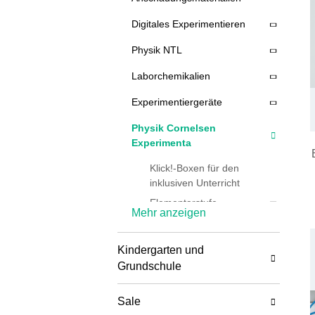
Digitales Experimentieren
Physik NTL
Laborchemikalien
Experimentiergeräte
Physik Cornelsen
Experimenta
Klick!-Boxen für den
inklusiven Unterricht
Elementarstufe
Mehr anzeigen
Primarstufe
Sekundarstufe
Kindergarten und
Physik
Grundschule
Demonstrations-
Sale
Geräte