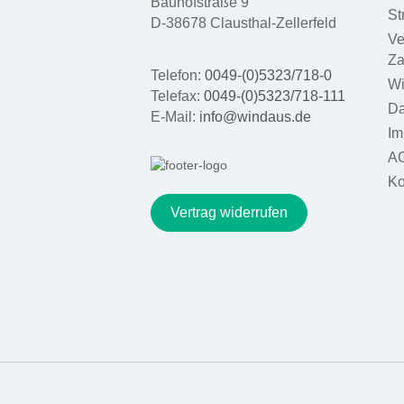
Bauhofstraße 9
St
Widerstände /
D-38678 Clausthal-Zellerfeld
Kapazitäten
Ve
Za
Magnetismus
Telefon:
0049-(0)5323/718-0
Wi
Telefax:
0049-(0)5323/718-111
Elektrostatik
Da
E-Mail:
info@windaus.de
Im
Elektrochemie
A
Elektromagnetismus
Ko
DynaMot
Vertrag widerrufen
Elektromaschinen
Gleichstrom -
Antriebsmotoren
Gleichstrom-
Indikatormotoren
Schülerversuchs -
Geräte