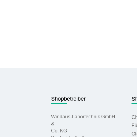
Stromversorgung
Hochspannungsquellen
Messinstrumente
Arbeits- und
Hilfsmittel
Elektrische /
Elektronische
Bauelemente
Widerstände
Transistoren
Shopbetreiber
Sh
Kondensatoren
Elektrolytkondensato
Windaus-Labortechnik GmbH
Ch
&
Steckplatten
Fü
Co. KG
und Stecksockel
Gl