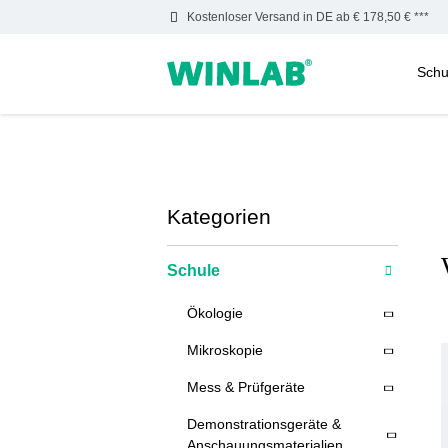
Kostenloser Versand in DE ab € 178,50 € ***
Schu
m Hauptinhalt springen
Zur Suche springen
Zur Hauptnavigation springen
Kategorien
Schule
Ökologie
Mikroskopie
Mess & Prüfgeräte
Demonstrationsgeräte &
Anschauungsmaterialien