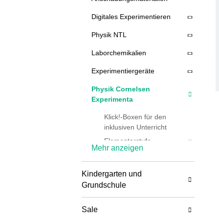
Digitales Experimentieren
Physik NTL
Laborchemikalien
Experimentiergeräte
Physik Cornelsen
Experimenta
Klick!-Boxen für den
inklusiven Unterricht
Elementarstufe
Mehr anzeigen
Primarstufe
Sekundarstufe
Kindergarten und
Physik
Grundschule
Demonstrations-
Sale
Geräte